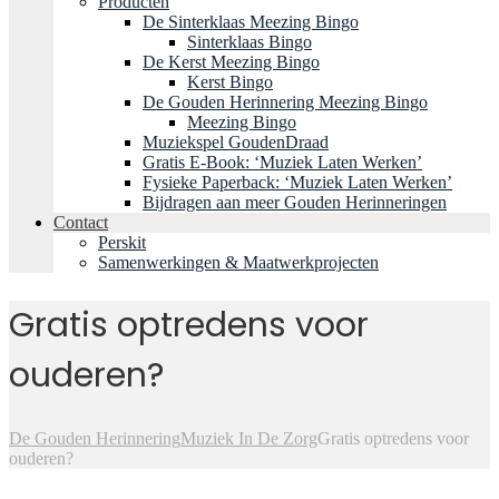
Producten
De Sinterklaas Meezing Bingo
Sinterklaas Bingo
De Kerst Meezing Bingo
Kerst Bingo
De Gouden Herinnering Meezing Bingo
Meezing Bingo
Muziekspel GoudenDraad
Gratis E-Book: ‘Muziek Laten Werken’
Fysieke Paperback: ‘Muziek Laten Werken’
Bijdragen aan meer Gouden Herinneringen
Contact
Perskit
Samenwerkingen & Maatwerkprojecten
Gratis optredens voor
ouderen?
De Gouden Herinnering
Muziek In De Zorg
Gratis optredens voor
ouderen?